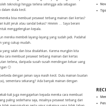
Nov
n oleh teknologi hingga terlena sehingga ada sebagian
 dalam skala kecil.
Tip
 mereka bisa membuat pesawat terbang mainan dari kertas?
dari kulit jeruk atau sandal bekas? Hmmm … Saya berani
ntuk menggelengkan kepala.
un mereka membeli layang-layang yang sudah jadi. Padahal
an yang cukup mudah.
da yang salah dan bisa disalahkan. Karena mungkin kita
eka cara membuat pesawat terbang mainan dari kertas
ikutan terlena, daripada susah-susah mendingan keluar uang
angan 🙂
erbeda dengan jaman saya masih kecil. Dulu mainan buatan
saya), sementara sekarang? Ada banyak mainan dengan
REC
 sekali-kali juga mengajarkan kepada mereka cara membuat
Mem
ang paling sederhana saja, misalnya pesawat terbang dari
Pen
 tidak menggiurkan serta umur pakainya yang tidak tahan