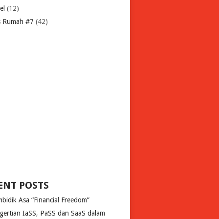
el
(12)
s Rumah #7
(42)
ENT POSTS
bidik Asa “Financial Freedom”
gertian IaSS, PaSS dan SaaS dalam