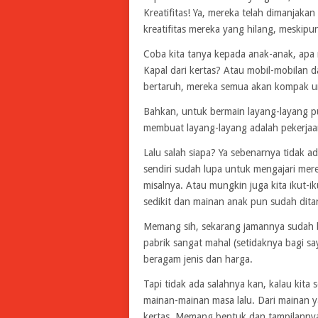
Kreatifitas! Ya, mereka telah dimanjaka
kreatifitas mereka yang hilang, meskipun
Coba kita tanya kepada anak-anak, apa
Kapal dari kertas? Atau mobil-mobilan 
bertaruh, mereka semua akan kompak u
Bahkan, untuk bermain layang-layang p
membuat layang-layang adalah pekerja
Lalu salah siapa? Ya sebenarnya tidak a
sendiri sudah lupa untuk mengajari mer
misalnya. Atau mungkin juga kita ikut-
sedikit dan mainan anak pun sudah dit
Memang sih, sekarang jamannya sudah b
pabrik sangat mahal (setidaknya bagi 
beragam jenis dan harga.
Tapi tidak ada salahnya kan, kalau kita
mainan-mainan masa lalu. Dari mainan y
kertas. Memang bentuk dan tampilannya