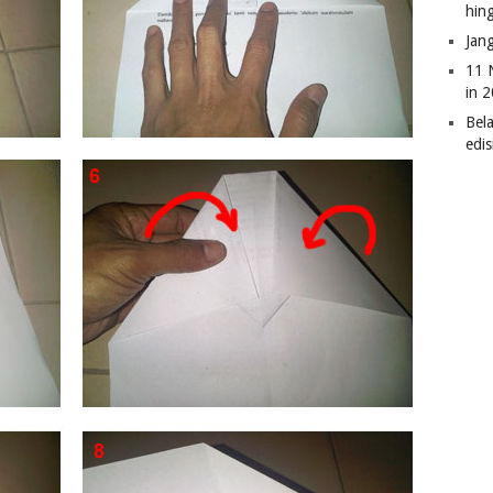
hin
Jan
11 
in 
Bel
edi