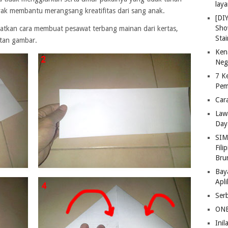
lay
anyak membantu merangsang kreatifitas dari sang anak.
[DI
Sho
tkan cara membuat pesawat terbang mainan dari kertas,
Stai
etan gambar.
Ken
Neg
7 K
Pem
Car
Law
Day
SIM
Fili
Bru
Bay
Apl
Ser
ONE
Ini