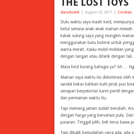
THE LOST TOYS
darudoank
|
August 10, 2011
|
Coretan
,
Dulu waktu saya masih kecil, mempunya
betul semasa anak-anak mainan mewah sa
kakak sulung saya yang mungkin mainan
menggunakan batu baterai untuk pengge
warna merah. Kalau mobil-mobilan yang
dengan tangan atau ditarik dengan tali.
Masa kecil kurang bahagia ya? Ah … Ng
Mainan saya waktu itu didominasi oleh 
sandal bekas bahkan kulit jeruk pun bi
senapan berpelontar karet pentil dengan
dari permainan waktu itu.
Tapi memang jaman sudah berubah. An
dengan harga yang bervariasi pula. Dari 
pasaran. Tinggal pilih, beli terus bawa 
Tapi dibalik kemudahan yang ada, ada sa