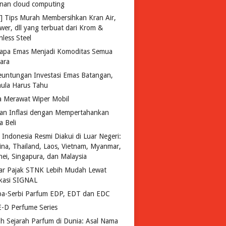
anan cloud computing
Y] Tips Murah Membersihkan Kran Air,
wer, dll yang terbuat dari Krom &
nless Steel
apa Emas Menjadi Komoditas Semua
ara
euntungan Investasi Emas Batangan,
ula Harus Tahu
a Merawat Wiper Mobil
an Inflasi dengan Mempertahankan
a Beli
 Indonesia Resmi Diakui di Luar Negeri:
pina, Thailand, Laos, Vietnam, Myanmar,
nei, Singapura, dan Malaysia
ar Pajak STNK Lebih Mudah Lewat
ikasi SIGNAL
ba-Serbi Parfum EDP, EDT dan EDC
-D Perfume Series
lah Sejarah Parfum di Dunia: Asal Nama