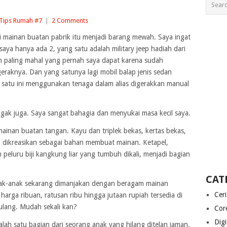
Tips Rumah #7
|
2 Comments
i mainan buatan pabrik itu menjadi barang mewah. Saya ingat
ya hanya ada 2, yang satu adalah military jeep hadiah dari
 paling mahal yang pernah saya dapat karena sudah
raknya. Dan yang satunya lagi mobil balap jenis sedan
 satu ini menggunakan tenaga dalam alias digerakkan manual
gak juga. Saya sangat bahagia dan menyukai masa kecil saya.
mainan buatan tangan. Kayu dan triplek bekas, kertas bekas,
sa dikreasikan sebagai bahan membuat mainan. Ketapel,
 peluru biji kangkung liar yang tumbuh dikali, menjadi bagian
CAT
ak-anak sekarang dimanjakan dengan beragam mainan
Cer
harga ribuan, ratusan ribu hingga jutaan rupiah tersedia di
pulang. Mudah sekali kan?
Cor
Digi
lah satu bagian dari seorang anak yang hilang ditelan jaman.