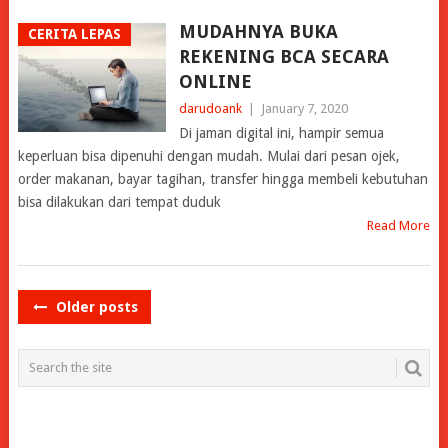
MUDAHNYA BUKA
CERITA LEPAS
REKENING BCA SECARA
ONLINE
darudoank
|
January 7, 2020
Di jaman digital ini, hampir semua
keperluan bisa dipenuhi dengan mudah. Mulai dari pesan ojek,
order makanan, bayar tagihan, transfer hingga membeli kebutuhan
bisa dilakukan dari tempat duduk
Read More
POSTS
Older posts
NAVIGATION