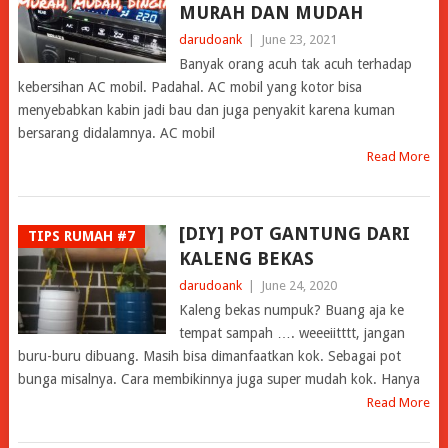
MURAH DAN MUDAH
darudoank
|
June 23, 2021
Banyak orang acuh tak acuh terhadap
kebersihan AC mobil. Padahal. AC mobil yang kotor bisa
menyebabkan kabin jadi bau dan juga penyakit karena kuman
bersarang didalamnya. AC mobil
Read More
[DIY] POT GANTUNG DARI
TIPS RUMAH #7
KALENG BEKAS
darudoank
|
June 24, 2020
Kaleng bekas numpuk? Buang aja ke
tempat sampah …. weeeiitttt, jangan
buru-buru dibuang. Masih bisa dimanfaatkan kok. Sebagai pot
bunga misalnya. Cara membikinnya juga super mudah kok. Hanya
Read More