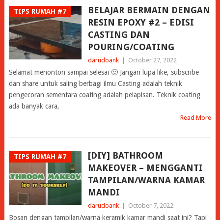
BELAJAR BERMAIN DENGAN
TIPS RUMAH #7
RESIN EPOXY #2 – EDISI
CASTING DAN
POURING/COATING
darudoank
|
October 27, 2022
Selamat menonton sampai selesai 🙂 Jangan lupa like, subscribe
dan share untuk saling berbagi ilmu Casting adalah teknik
pengecoran sementara coating adalah pelapisan. Teknik coating
ada banyak cara,
Read More
[DIY] BATHROOM
TIPS RUMAH #7
MAKEOVER – MENGGANTI
TAMPILAN/WARNA KAMAR
MANDI
darudoank
|
October 7, 2022
Bosan dengan tampilan/warna keramik kamar mandi saat ini? Tapi