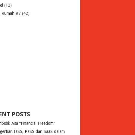
el
(12)
s Rumah #7
(42)
ENT POSTS
bidik Asa “Financial Freedom”
gertian IaSS, PaSS dan SaaS dalam