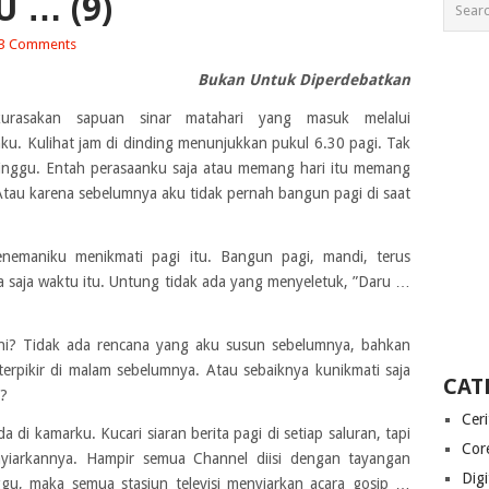
 … (9)
3 Comments
Bukan Untuk Diperdebatkan
kurasakan sapuan sinar matahari yang masuk melalui
ku. Kulihat jam di dinding menunjukkan pukul 6.30 pagi. Tak
inggu. Entah perasaanku saja atau memang hari itu memang
Atau karena sebelumnya aku tidak pernah bangun pagi di saat
nemaniku menikmati pagi itu. Bangun pagi, mandi, terus
saja waktu itu. Untung tidak ada yang menyeletuk, ”Daru …
ini? Tidak ada rencana yang aku susun sebelumnya, bahkan
erpikir di malam sebelumnya. Atau sebaiknya kunikmati saja
CAT
i?
Cer
di kamarku. Kucari siaran berita pagi di setiap saluran, tapi
Cor
enyiarkannya. Hampir semua Channel diisi dengan tayangan
Digi
ggu, maka semua stasiun televisi menyiarkan acara gosip …