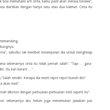
ak bisa memahami arti cinta, kamu pasti akan merasa kecewa”,
isa diartikan dengan hanya satu atau dua kalimat. Cinta itu
u memandang.
ambungnya.
inta”, sahutku tak memberi kesempatan dia untuk menghisap
ena sebenarnya cinta itu tidak pernah salah”. ”Tapi … gara-
ri. Itu kan berarti …”.
”Salah sendiri. Kenapa dia mesti repot-repot bunuh diri?
ta akan mati”.
rnah dikotori dengan perbuatan-perbuatan tolol seperti itu”.
pun sebenarnya aku belum juga menemukan jawaban pas