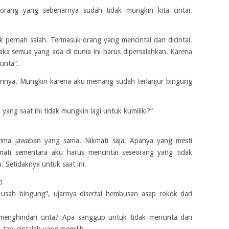
eorang yang sebenarnya sudah tidak mungkin kita cintai.
ak pernah salah. Termasuk orang yang mencintai dan dicintai.
maka semua yang ada di dunia ini harus dipersalahkan. Karena
inta”.
annya. Mungkin karena aku memang sudah terlanjur bingung
yang saat ini tidak mungkin lagi untuk kumiliki?”
erima jawaban yang sama. Nikmati saja. Apanya yang mesti
mati sementara aku harus mencintai seseorang yang tidak
 Setidaknya untuk saat ini.
i
usah bingung”, ujarnya disertai hembusan asap rokok dari
enghindari cinta? Apa sanggup untuk tidak mencinta dan
 tapi cintalah yang memilih