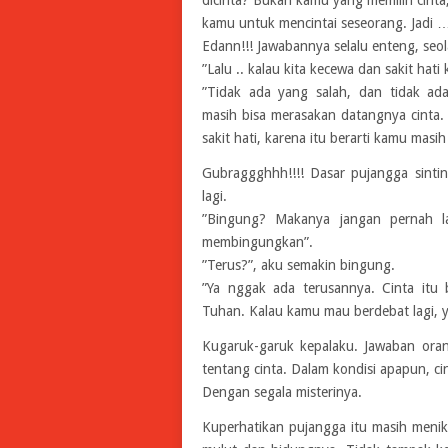
kamu untuk mencintai seseorang. Jadi …..
Edann!!! Jawabannya selalu enteng, seol
”Lalu .. kalau kita kecewa dan sakit hati
”Tidak ada yang salah, dan tidak ad
masih bisa merasakan datangnya cinta.
sakit hati, karena itu berarti kamu masih
Gubraggghhh!!!! Dasar pujangga sint
lagi.
”Bingung? Makanya jangan pernah la
membingungkan”.
”Terus?”, aku semakin bingung.
”Ya nggak ada terusannya. Cinta itu 
Tuhan. Kalau kamu mau berdebat lagi, y
Kugaruk-garuk kepalaku. Jawaban oran
tentang cinta. Dalam kondisi apapun, cin
Dengan segala misterinya.
Kuperhatikan pujangga itu masih menik