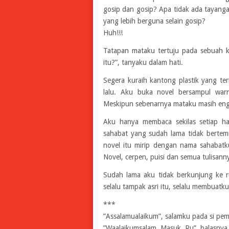
gosip dan gosip? Apa tidak ada tayanga
yang lebih berguna selain gosip?
Huh!!!
Tatapan mataku tertuju pada sebuah ka
itu?”, tanyaku dalam hati.
Segera kuraih kantong plastik yang te
lalu. Aku buka novel bersampul warn
Meskipun sebenarnya mataku masih engga
Aku hanya membaca sekilas setiap ha
sahabat yang sudah lama tidak bertem
novel itu mirip dengan nama sahabatku
Novel, cerpen, puisi dan semua tulisann
Sudah lama aku tidak berkunjung ke 
selalu tampak asri itu, selalu membuatk
***
”Assalamualaikum”, salamku pada si pemi
”Waalaikumsalam. Masuk, Ru”, balasnya,