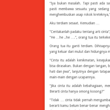
”Iya bukan masalah. Tapi pasti ada s
pasti membawa sesuatu yang sedang 
menghembuskan asap rokok kreteknya,”K
Aku terdiam sesaat. Kemudian …
”Ceritakanlah padaku tentang arti cinta”
”He …he ..he ….”, orang tua itu terkeke
Orang tua itu ganti terdiam. Dihisapny
yang keluar dari mulut dan hidungnya 
”Cinta itu adalah kenikmatan, kesejukan
bisa dirasakan. Bukan dengan tangan, 
hati dan jiwa”, lanjutnya dengan tatap
main-main dengan ucapannya.
”Jika cinta itu adalah kebahagiaan, m
Berarti cinta hanya omong kosong?”
”Tidak … cinta tidak pernah mengumbar
berarti kamu belum benar-benar menghay