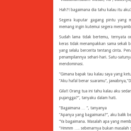
Hah?! bagaimana dia tahu kalau itu aku
Segera kuputar gagang pintu yang m
memang ingin kutemui segera menyambut
Sudah lama tidak bertemu, ternyata or
keras tidak menampakkan sama sekali b
yang selalu bercerita tentang cinta. Pe
penampilannya sehari-hari. Satu-satun
mendominasi.
”Gimana bapak tau kalau saya yang ketu
”Aku hafal benar suaramu”, jawabnya,”D
Gila!! Orang tua ini tahu kalau aku sed
pujangga?”, tanyaku dalam hati.
”Bagaimana … ”, tanyanya
”Apanya yang bagaimana?”, aku balik be
”Ya bagaimana. Masalah apa yang memb
”Hmmm …. sebenarnya bukan masalah s