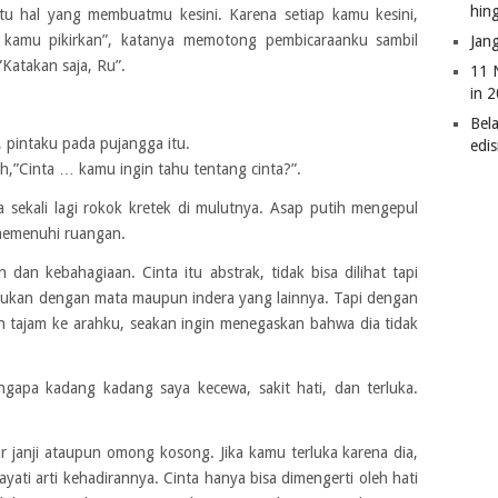
hin
atu hal yang membuatmu kesini. Karena setiap kamu kesini,
kamu pikirkan”, katanya memotong pembicaraanku sambil
Jan
atakan saja, Ru”.
11 
in 
Bel
, pintaku pada pujangga itu.
edi
h,”Cinta … kamu ingin tahu tentang cinta?”.
a sekali lagi rokok kretek di mulutnya. Asap putih mengepul
memenuhi ruangan.
 dan kebahagiaan. Cinta itu abstrak, tidak bisa dilihat tapi
bukan dengan mata maupun indera yang lainnya. Tapi dengan
an tajam ke arahku, seakan ingin menegaskan bahwa dia tidak
engapa kadang kadang saya kecewa, sakit hati, dan terluka.
 janji ataupun omong kosong. Jika kamu terluka karena dia,
ati arti kehadirannya. Cinta hanya bisa dimengerti oleh hati