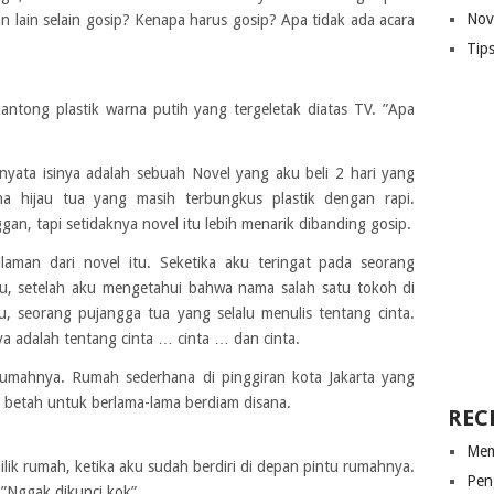
Nov
n lain selain gosip? Kenapa harus gosip? Apa tidak ada acara
Tip
ntong plastik warna putih yang tergeletak diatas TV. ”Apa
rnyata isinya adalah sebuah Novel yang aku beli 2 hari yang
a hijau tua yang masih terbungkus plastik dengan rapi.
n, tapi setidaknya novel itu lebih menarik dibanding gosip.
laman dari novel itu. Seketika aku teringat pada seorang
u, setelah aku mengetahui bahwa nama salah satu tokoh di
, seorang pujangga tua yang selalu menulis tentang cinta.
ya adalah tentang cinta … cinta … dan cinta.
rumahnya. Rumah sederhana di pinggiran kota Jakarta yang
u betah untuk berlama-lama berdiam disana.
REC
Mem
lik rumah, ketika aku sudah berdiri di depan pintu rumahnya.
Pen
”Nggak dikunci kok”.