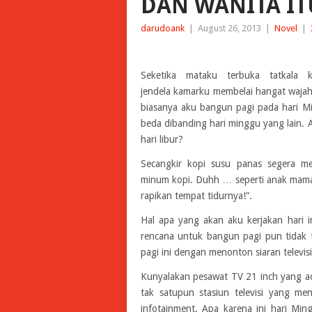
DAN WANITA ITU
darudoank
|
August 26, 2013
|
Novel
|
Seketika mataku terbuka tatkala 
jendela kamarku membelai hangat wajah
biasanya aku bangun pagi pada hari M
beda dibanding hari minggu yang lain. 
hari libur?
Secangkir kopi susu panas segera me
minum kopi. Duhh … seperti anak mama 
rapikan tempat tidurnya!”.
Hal apa yang akan aku kerjakan hari 
rencana untuk bangun pagi pun tidak t
pagi ini dengan menonton siaran televis
Kunyalakan pesawat TV 21 inch yang ada 
tak satupun stasiun televisi yang m
infotainment. Apa karena ini hari Min