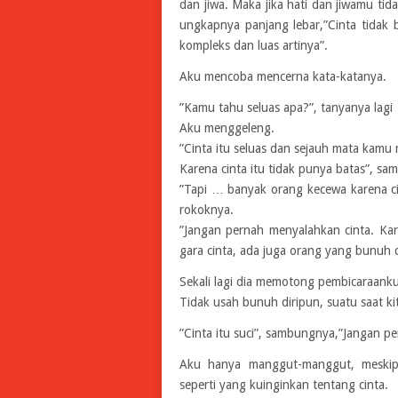
dan jiwa. Maka jika hati dan jiwamu tid
ungkapnya panjang lebar,”Cinta tidak b
kompleks dan luas artinya”.
Aku mencoba mencerna kata-katanya.
”Kamu tahu seluas apa?”, tanyanya lagi
Aku menggeleng.
”Cinta itu seluas dan sejauh mata kam
Karena cinta itu tidak punya batas”, s
”Tapi … banyak orang kecewa karena c
rokoknya.
”Jangan pernah menyalahkan cinta. Kar
gara cinta, ada juga orang yang bunuh di
Sekali lagi dia memotong pembicaraanku,
Tidak usah bunuh diripun, suatu saat ki
”Cinta itu suci”, sambungnya,”Jangan pe
Aku hanya manggut-manggut, meski
seperti yang kuinginkan tentang cinta.