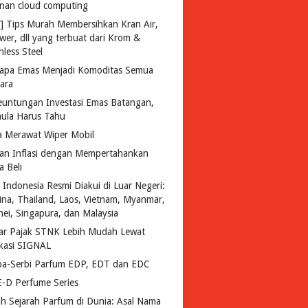
anan cloud computing
Y] Tips Murah Membersihkan Kran Air,
wer, dll yang terbuat dari Krom &
nless Steel
apa Emas Menjadi Komoditas Semua
ara
euntungan Investasi Emas Batangan,
ula Harus Tahu
a Merawat Wiper Mobil
an Inflasi dengan Mempertahankan
a Beli
 Indonesia Resmi Diakui di Luar Negeri:
pina, Thailand, Laos, Vietnam, Myanmar,
nei, Singapura, dan Malaysia
ar Pajak STNK Lebih Mudah Lewat
ikasi SIGNAL
ba-Serbi Parfum EDP, EDT dan EDC
-D Perfume Series
lah Sejarah Parfum di Dunia: Asal Nama