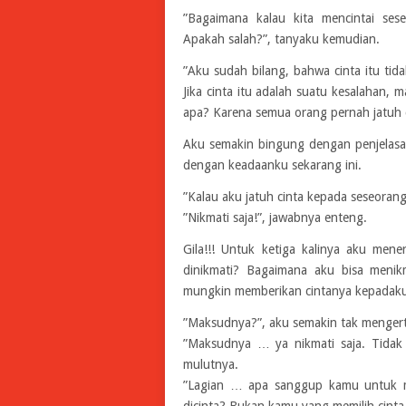
”Bagaimana kalau kita mencintai ses
Apakah salah?”, tanyaku kemudian.
”Aku sudah bilang, bahwa cinta itu tid
Jika cinta itu adalah suatu kesalahan, 
apa? Karena semua orang pernah jatuh c
Aku semakin bingung dengan penjelas
dengan keadaanku sekarang ini.
”Kalau aku jatuh cinta kepada seseorang 
”Nikmati saja!”, jawabnya enteng.
Gila!!! Untuk ketiga kalinya aku men
dinikmati? Bagaimana aku bisa menik
mungkin memberikan cintanya kepadaku.
”Maksudnya?”, aku semakin tak mengert
”Maksudnya … ya nikmati saja. Tidak 
mulutnya.
”Lagian … apa sanggup kamu untuk m
dicinta? Bukan kamu yang memilih cinta,