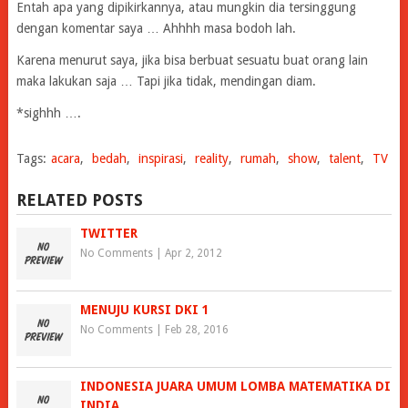
Entah apa yang dipikirkannya, atau mungkin dia tersinggung
dengan komentar saya … Ahhhh masa bodoh lah.
Karena menurut saya, jika bisa berbuat sesuatu buat orang lain
maka lakukan saja … Tapi jika tidak, mendingan diam.
*sighhh ….
Tags:
acara
,
bedah
,
inspirasi
,
reality
,
rumah
,
show
,
talent
,
TV
RELATED POSTS
TWITTER
No Comments
|
Apr 2, 2012
MENUJU KURSI DKI 1
No Comments
|
Feb 28, 2016
INDONESIA JUARA UMUM LOMBA MATEMATIKA DI
INDIA