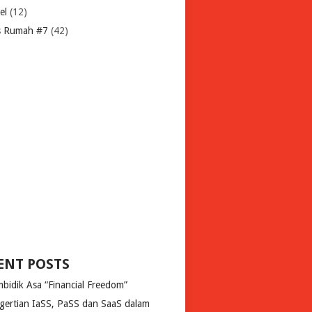
el
(12)
s Rumah #7
(42)
ENT POSTS
bidik Asa “Financial Freedom”
gertian IaSS, PaSS dan SaaS dalam