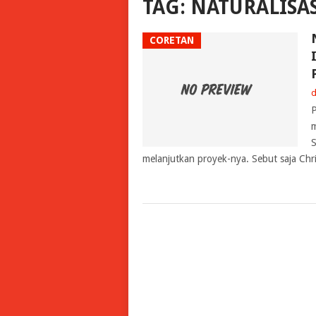
TAG:
NATURALISA
CORETAN
d
P
m
S
melanjutkan proyek-nya. Sebut saja Chri
POSTS
NAVIGATION