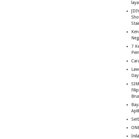
lay
[DI
Sho
Stai
Ken
Neg
7 K
Pem
Car
Law
Day
SIM
Fili
Bru
Bay
Apl
Ser
ONE
Ini