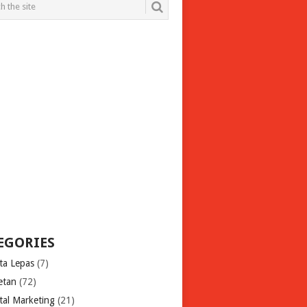
EGORIES
ita Lepas
(7)
etan
(72)
tal Marketing
(21)