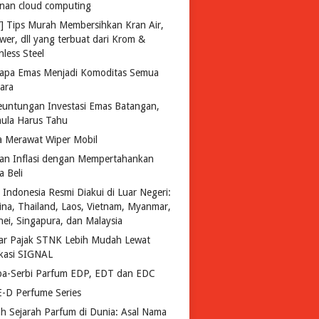
anan cloud computing
Y] Tips Murah Membersihkan Kran Air,
wer, dll yang terbuat dari Krom &
nless Steel
apa Emas Menjadi Komoditas Semua
ara
euntungan Investasi Emas Batangan,
ula Harus Tahu
a Merawat Wiper Mobil
an Inflasi dengan Mempertahankan
a Beli
 Indonesia Resmi Diakui di Luar Negeri:
pina, Thailand, Laos, Vietnam, Myanmar,
nei, Singapura, dan Malaysia
ar Pajak STNK Lebih Mudah Lewat
ikasi SIGNAL
ba-Serbi Parfum EDP, EDT dan EDC
-D Perfume Series
lah Sejarah Parfum di Dunia: Asal Nama