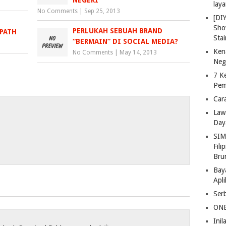
lay
No Comments
|
Sep 25, 2013
[DI
Sho
PERLUKAH SEBUAH BRAND
 PATH
Stai
“BERMAIN” DI SOCIAL MEDIA?
Ken
No Comments
|
May 14, 2013
Neg
7 K
Pem
Car
Law
Day
SIM
Fili
Bru
Bay
Apl
Ser
ONE
Ini