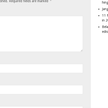
*
ished.
Required fields are marked
hin
Jan
11 
in 
Bel
edi