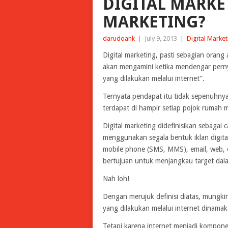
DIGITAL MARKE
MARKETING?
darudoank
|
July 9, 2013
|
Digital Market
Digital marketing, pasti sebagian oran
akan mengamini ketika mendengar pernya
yang dilakukan melalui internet”.
Ternyata pendapat itu tidak sepenuhnya
terdapat di hampir setiap pojok rumah
Digital marketing didefinisikan sebag
menggunakan segala bentuk iklan digital
mobile phone (SMS, MMS), email, web, d
bertujuan untuk menjangkau target dalam
Nah loh!
Dengan merujuk definisi diatas, mungkin
yang dilakukan melalui internet din
Tetapi karena internet menjadi komponen