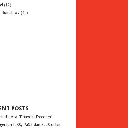
el
(12)
s Rumah #7
(42)
ENT POSTS
bidik Asa “Financial Freedom”
gertian IaSS, PaSS dan SaaS dalam