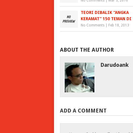
No Comments
|
Mar 3, 2016
TEORI DIBALIK “ANGKA
KERAMAT” 150 TEMAN DI
No Comments
|
Feb 18, 2013
ABOUT THE AUTHOR
Darudoank
ADD A COMMENT