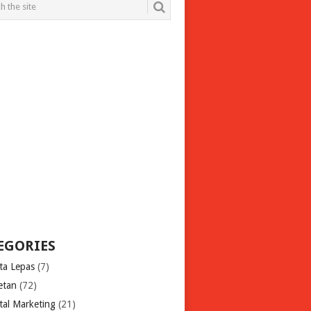
EGORIES
ita Lepas
(7)
etan
(72)
tal Marketing
(21)