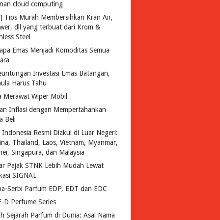
anan cloud computing
Y] Tips Murah Membersihkan Kran Air,
wer, dll yang terbuat dari Krom &
nless Steel
apa Emas Menjadi Komoditas Semua
ara
euntungan Investasi Emas Batangan,
ula Harus Tahu
a Merawat Wiper Mobil
an Inflasi dengan Mempertahankan
a Beli
 Indonesia Resmi Diakui di Luar Negeri:
pina, Thailand, Laos, Vietnam, Myanmar,
nei, Singapura, dan Malaysia
ar Pajak STNK Lebih Mudah Lewat
ikasi SIGNAL
ba-Serbi Parfum EDP, EDT dan EDC
-D Perfume Series
lah Sejarah Parfum di Dunia: Asal Nama