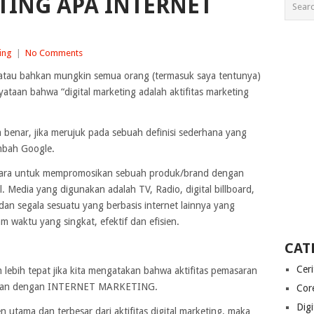
TING APA INTERNET
ing
|
No Comments
g atau bahkan mungkin semua orang (termasuk saya tentunya)
taan bahwa “digital marketing adalah aktifitas marketing
 benar, jika merujuk pada sebuah definisi sederhana yang
 mbah Google.
ai cara untuk mempromosikan sebuah produk/brand dengan
. Media yang digunakan adalah TV, Radio, digital billboard,
an segala sesuatu yang berbasis internet lainnya yang
 waktu yang singkat, efektif dan efisien.
CAT
Cer
 lebih tepat jika kita mengatakan bahwa aktifitas pemasaran
amakan dengan INTERNET MARKETING.
Cor
Digi
 utama dan terbesar dari aktifitas digital marketing, maka