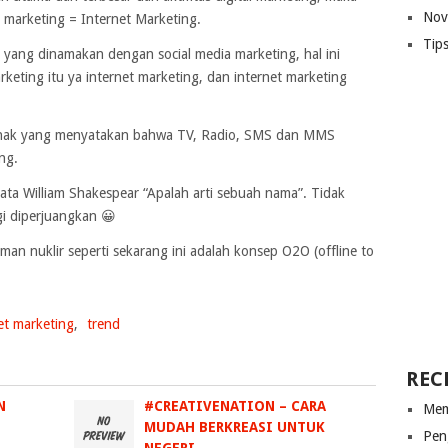
Nov
al marketing = Internet Marketing.
Tip
ang dinamakan dengan social media marketing, hal ini
eting itu ya internet marketing, dan internet marketing
epihak yang menyatakan bahwa TV, Radio, SMS dan MMS
ng.
a kata William Shakespear “Apalah arti sebuah nama”. Tidak
gi diperjuangkan 😀
man nuklir seperti sekarang ini adalah konsep O2O (offline to
et marketing
,
trend
REC
N
#CREATIVENATION – CARA
Mem
MUDAH BERKREASI UNTUK
Pen
NEGERI