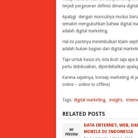
terjadi pergeseran definisi dimana digit
Apalagi dengan munculnya modus baru y
semakin mengukuhkan bahwa digital mark
adalah digital marketing.
Hal ini pastinya menimbulkan klaim s
adalah bukan bagian dari digital marketi
Tapi untuk kasus ini, kita ikuti saja ap
perlu didiskusikan, diperdebatkan apala
Karena sejatinya, konsep marketing di ja
online – online to offline)
Tags:
digital marketing
,
insight
,
intern
RELATED POSTS
DATA INTERNET, WEB, DA
MOBILE DI INDONESIA