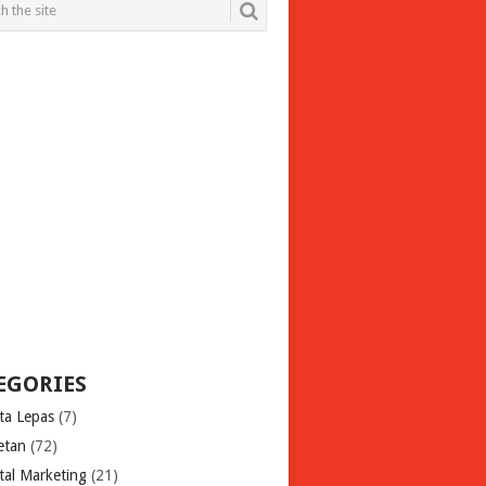
EGORIES
ita Lepas
(7)
etan
(72)
tal Marketing
(21)