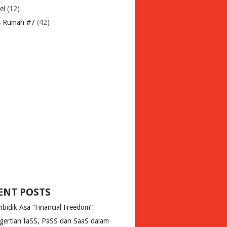
el
(12)
s Rumah #7
(42)
ENT POSTS
bidik Asa “Financial Freedom”
gertian IaSS, PaSS dan SaaS dalam