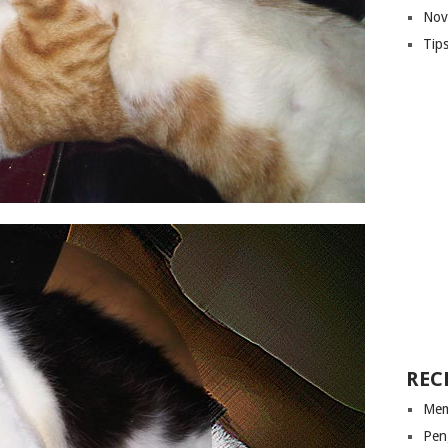
Nov
Tip
REC
Mem
Pen