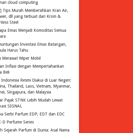
anan cloud computing
Y] Tips Murah Membersihkan Kran Air,
wer, dll yang terbuat dari Krom &
nless Steel
apa Emas Menjadi Komoditas Semua
ara
euntungan Investasi Emas Batangan,
ula Harus Tahu
a Merawat Wiper Mobil
an Inflasi dengan Mempertahankan
a Beli
 Indonesia Resmi Diakui di Luar Negeri:
pina, Thailand, Laos, Vietnam, Myanmar,
nei, Singapura, dan Malaysia
ar Pajak STNK Lebih Mudah Lewat
ikasi SIGNAL
ba-Serbi Parfum EDP, EDT dan EDC
-D Perfume Series
lah Sejarah Parfum di Dunia: Asal Nama