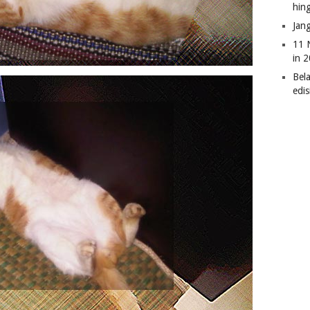
hin
Jan
11 
in 
Bel
edi