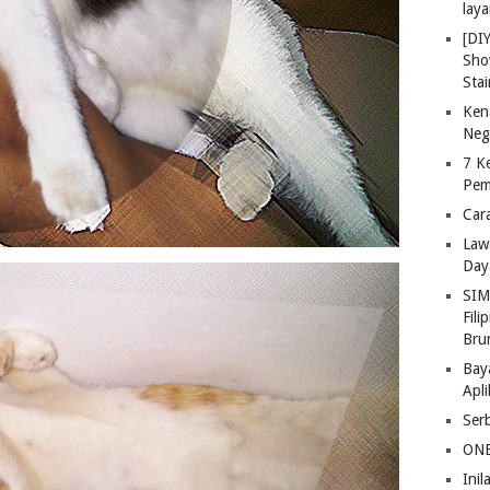
lay
[DI
Sho
Stai
Ken
Neg
7 K
Pem
Car
Law
Day
SIM
Fili
Bru
Bay
Apl
Ser
ONE
Ini