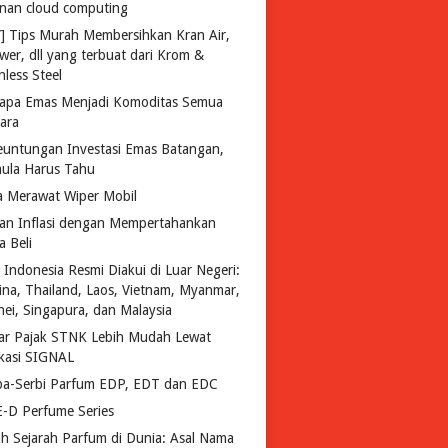
anan cloud computing
Y] Tips Murah Membersihkan Kran Air,
wer, dll yang terbuat dari Krom &
nless Steel
apa Emas Menjadi Komoditas Semua
ara
euntungan Investasi Emas Batangan,
ula Harus Tahu
a Merawat Wiper Mobil
an Inflasi dengan Mempertahankan
a Beli
 Indonesia Resmi Diakui di Luar Negeri:
pina, Thailand, Laos, Vietnam, Myanmar,
nei, Singapura, dan Malaysia
ar Pajak STNK Lebih Mudah Lewat
ikasi SIGNAL
ba-Serbi Parfum EDP, EDT dan EDC
-D Perfume Series
lah Sejarah Parfum di Dunia: Asal Nama