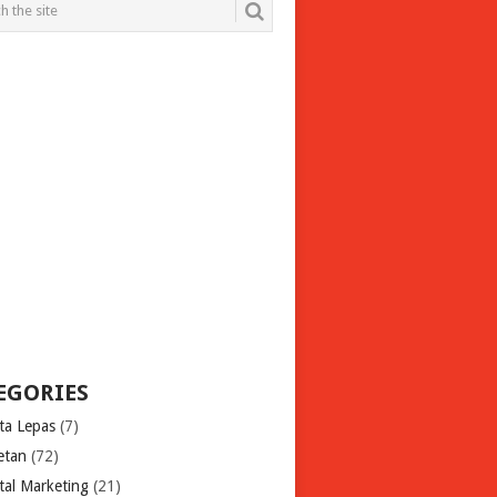
EGORIES
ita Lepas
(7)
etan
(72)
tal Marketing
(21)