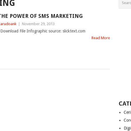
ING
THE POWER OF SMS MARKETING
arudoank
|
November 29, 2013
ownload File Infographic source: slicktext.com
Read More
CAT
Cer
Cor
Digi