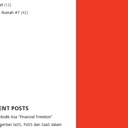
el
(12)
s Rumah #7
(42)
ENT POSTS
bidik Asa “Financial Freedom”
gertian IaSS, PaSS dan SaaS dalam