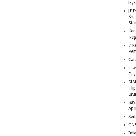
lay
[DI
Sho
Stai
Ken
Neg
7 K
Pem
Car
Law
Day
SIM
Fili
Bru
Bay
Apl
Ser
ONE
Ini