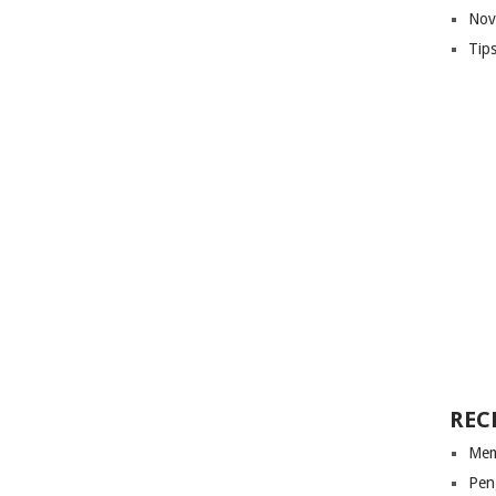
Nov
Tip
REC
Mem
Pen