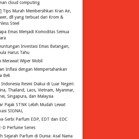
anan cloud computing
Y] Tips Murah Membersihkan Kran Air,
wer, dll yang terbuat dari Krom &
nless Steel
apa Emas Menjadi Komoditas Semua
ara
euntungan Investasi Emas Batangan,
ula Harus Tahu
a Merawat Wiper Mobil
an Inflasi dengan Mempertahankan
a Beli
 Indonesia Resmi Diakui di Luar Negeri:
pina, Thailand, Laos, Vietnam, Myanmar,
nei, Singapura, dan Malaysia
ar Pajak STNK Lebih Mudah Lewat
ikasi SIGNAL
ba-Serbi Parfum EDP, EDT dan EDC
-D Perfume Series
lah Sejarah Parfum di Dunia: Asal Nama