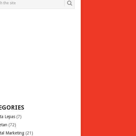
EGORIES
ita Lepas
(7)
etan
(72)
tal Marketing
(21)