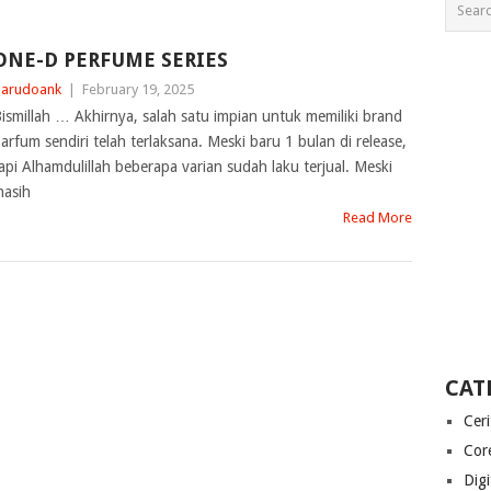
ONE-D PERFUME SERIES
arudoank
|
February 19, 2025
ismillah … Akhirnya, salah satu impian untuk memiliki brand
arfum sendiri telah terlaksana. Meski baru 1 bulan di release,
api Alhamdulillah beberapa varian sudah laku terjual. Meski
asih
Read More
CAT
Cer
Cor
Digi