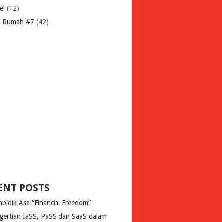
el
(12)
s Rumah #7
(42)
ENT POSTS
bidik Asa “Financial Freedom”
gertian IaSS, PaSS dan SaaS dalam