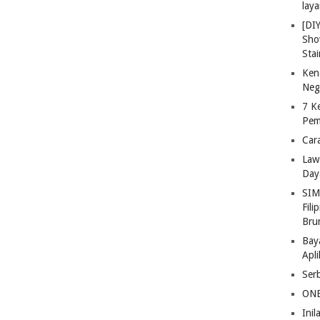
lay
[DI
Sho
Stai
Ken
Neg
7 K
Pem
Car
Law
Day
SIM
Fili
Bru
Bay
Apl
Ser
ONE
Ini