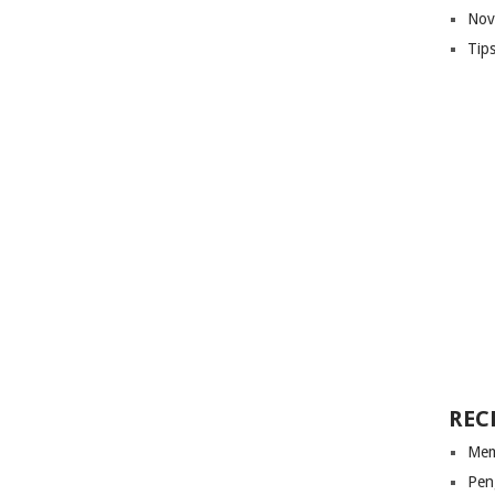
Nov
Tip
REC
Mem
Pen