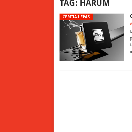
TAG:
HARUM
CERITA LEPAS
d
B
p
t
m
POSTS
NAVIGATION